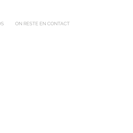
OS
ON RESTE EN CONTACT