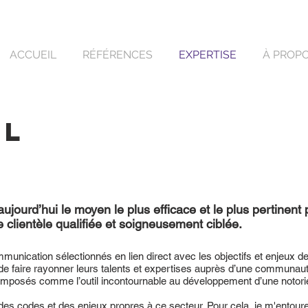
ACCUEIL
RÉFÉRENCES
EXPERTISE
À PROP
AL
ujourd’hui le moyen le plus efficace et le plus pertinent
 clientèle qualifiée et soigneusement ciblée.
mmunication sélectionnés en lien direct avec les objectifs et enjeux de
t de faire rayonner leurs talents et expertises auprès d’une communau
imposés comme l’outil incontournable au développement d’une notorié
des codes et des enjeux propres à ce secteur. Pour cela, je m'entour