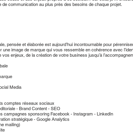
e de communication au plus près des besoins de chaque projet.
e, pensée et élaborée est aujourd’hui incontournable pour pérenniser
r une image de marque qui vous ressemble en cohérence avec l’identit
de vos enjeux, de la création de votre business jusqu’à l’accompagne
bale
marque
ocial Media
rents comptes réseaux sociaux
ditoriale - Brand Content - SEO
s campagnes sponsoring Facebook - Instagram - LinkedIn
ration stratégique - Google Analytics
ne mailing)
ite