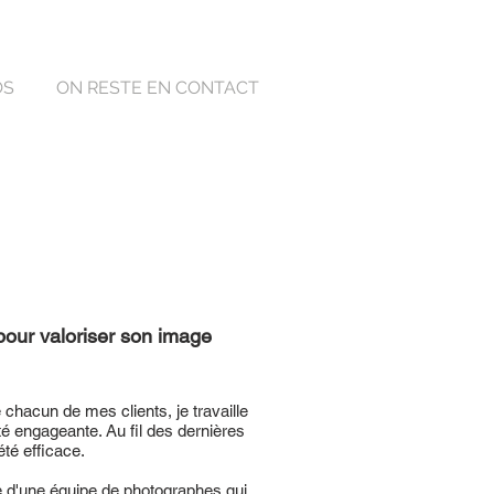
OS
ON RESTE EN CONTACT
 pour valoriser son image
 chacun de mes clients, je travaille
té engageante. Au fil des dernières
té efficace.
e d'une équipe de photographes qui